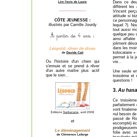
Dans ce deu
Lire l'avis de Laure
différent les
----------------------
Vincent perç
attitude si b
CÔTE JEUNESSE :
ce personnage
illustrés par Camille Jourdy
lequel ?). No
tout aussi m
quelque peu d
ainsi affalé
joliment déso
dans les moin
Léopold, chien de divan
kolocataire
»
de
Davide Cali
permet à la j
Ou l'histoire d'un chien qui
vie...
s'ennuie et se prend à rêver
d'un autre maître plus actif
Une seule en
que le sien...
troisième et
questions !
3.
Au hasar
Ce troisièm
parfaitement 
vont finaleme
Editions
Sarbacane
, avril 2008
nul besoin de
passé de Ros
et
escompté) écl
prodigieusemen
Le déménagement
folie avec 
de
Clémence Lafarge
truculente mè