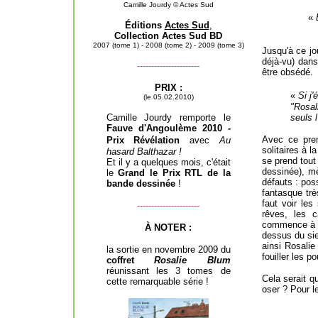
Camille Jourdy
©
Actes Sud
«
Éditions
Actes Sud
,
Collection Actes Sud BD
2007 (tome 1) - 2008 (tome 2) - 2009 (tome 3)
Jusqu'à ce jo
déjà-vu) dans
----------------------
être obsédé.
PRIX :
«
Si j'
(le 05.02.2010)
"Rosal
Camille Jourdy remporte le
seuls l
Fauve d'Angoulème 2010 -
Avec ce prem
Prix Révélation
avec
Au
solitaires à l
hasard Balthazar !
se prend tout 
Et il y a quelques mois, c'était
dessinée), m
le
Grand le Prix RTL de la
défauts : poss
bande dessinée
!
fantasque trè
faut voir les
----------------------
rêves, les c
commence à en
À NOTER :
dessus du sien
ainsi Rosalie
la sortie en novembre 2009 du
fouiller les p
coffret
Rosalie Blum
réunissant les 3 tomes de
Cela serait 
cette remarquable série !
oser ? Pour le