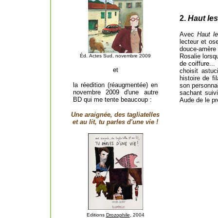
2.
Haut les
Avec
Haut l
lecteur et os
douce-amère 
Rosalie lorsq
É
d.
Actes Sud,
novembre 2009
de coiffure..
et
choisit astu
histoire de f
la réedition (réaugmentée) en
son personnag
novembre 2009 d'une autre
sachant suiv
BD qui me tente beaucoup :
Aude de le pre
Une araignée, des tagliatelles
et au lit, t
u parles d'une vie !
Editions
Drozophile
, 2004